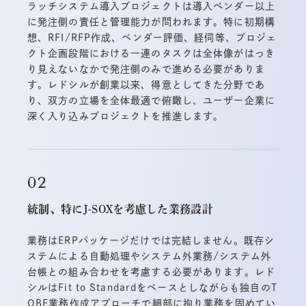
ラッチシステム導入プロジェクトは導入ベンダー以上
に発注側の責任と管理能力が問われます。特に初期構
想、RFI/RFP作成、ベンダー評価、経伺等、プロジェ
クト企画段階における一連のタスクは全体像がはっき
り見えないなかで発注側のみで進める必要がありま
す。レドシルが創業以来、得意としてきた分野であ
り、双方の立場を全体最適で俯瞰し、ユーザー企業に
深く入り込みプロジェクトを推進します。
統制、特にJ-SOXを考慮した業務設計
業務はERPパッケージだけでは完結しません。既存シ
ステムによる自動処理やシステム外業務/システム外
台帳との組み合わせを考慮する必要があります。レド
シルはFit to Standardをベースとしながらも独自のT
OBE業務作成アプローチで細部に拘り業務を固めてい